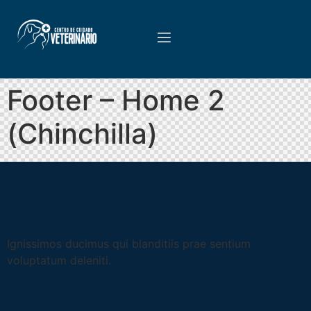
Footer – Home 2
(Chinchilla)
Ignissimos ducimus qui blanditiis prae sentium
voluptatum deleniti.